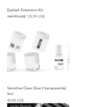
Eyelash Extension Kit
Precio
Precio de oferta
169,99 US$
135,99 US$
Sensitive Clear Glue ( transparente)
5ml
Precio
40,00 US$
recién llegado