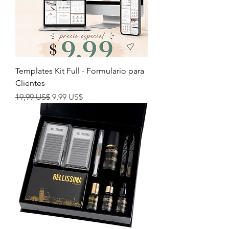
Templates Kit Full - Formulario para
Clientes
Precio
Precio de oferta
19,99 US$
9,99 US$