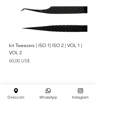
kit Tweezers | ISO 1| ISO 2 | VOL 1 |
VOL 2
Precio
60,00 US$
Dirección
WhatsApp
Instagram