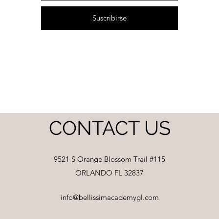
Lash artists que desean optimizar sus aplicaciones, reducir retoques 
asegurar la satisfacción de cada clienta.
Suscribirse
CONTACT US
9521 S Orange Blossom Trail #115
ORLANDO FL 32837
info@bellissimacademygl.com