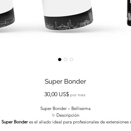
Super Bonder
Precio
30,00 US$
por mes
Super Bonder – Bellissima
✨ Descripción
l
Super Bonder
es el aliado ideal para profesionales de extensiones 
pestañas que buscan mejorar la retención y reducir la irritación. Su