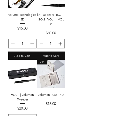
Volume Tecnologico
kit Tweezers | ISO 1|
5D
ISO 2 | VOL 1 | VOL
2
Price
$15.00
Price
$60.00
Add to Cart
Add to Cart
VIP
VOL 1 | Volumen
Volumen Ruso 14D
Tweezer
Price
$15.00
Price
$20.00