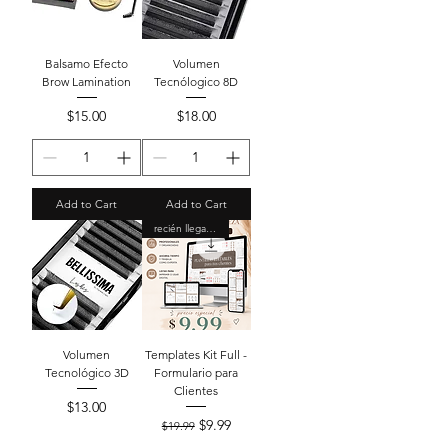
Balsamo Efecto
Volumen
Brow Lamination
Tecnólogico 8D
Price
Price
$15.00
$18.00
Add to Cart
Add to Cart
recién llegado
Volumen
Templates Kit Full -
Tecnológico 3D
Formulario para
Clientes
Price
$13.00
Regular Price
Sale Price
$9.99
$19.99