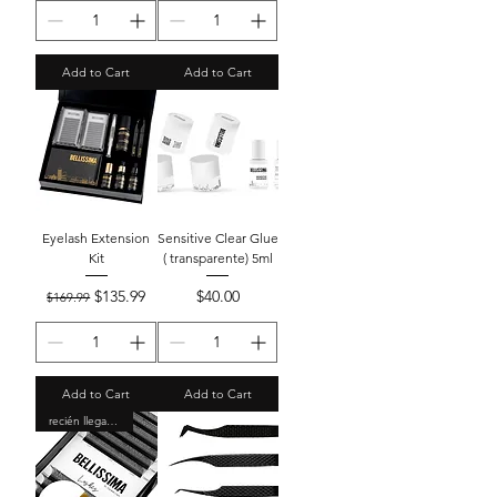
Add to Cart
Add to Cart
Eyelash Extension
Sensitive Clear Glue
Kit
( transparente) 5ml
Regular Price
Sale Price
Price
$135.99
$40.00
$169.99
Add to Cart
Add to Cart
recién llegado