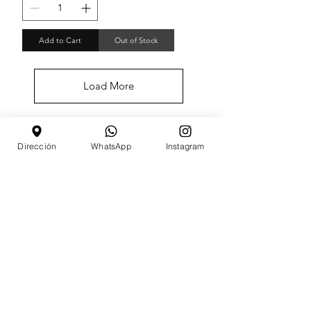
Add to Cart
Out of Stock
Load More
Dirección
WhatsApp
Instagram
PRO SUPPLIES BRAND
En BELLISSIMA LASHES nuestros
principales objetivos son la garantía
de calidad y la satisfacción de los
clientes. Desde el año 2019 de
fundación, BELLISSIMA LASHES le
ha garantizado a los clientes
excelentes productos a precios de