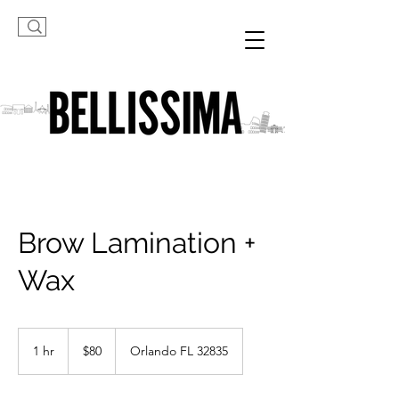
Brow Lamination +
Wax
80
US
1 hr
1
$80
Orlando FL 32835
dollars
h