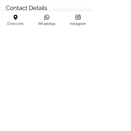
Contact Details
2121 South Hiawassee Road, Orlando, FL,
Dirección
WhatsApp
Instagram
USA
4072715277
info@bellissimabygl.com
CONTACT US
9521 S Orange Blossom Trail #115
ORLANDO FL 32837
info@bellissimacademygl.com
+1 6892523149